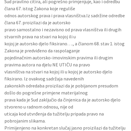
Sud pravilno citira, ali pogrešno primjenjuje, kao i odredbu
člana 67. istog Zakona koje reguliše
odnos autorskog prava i prava vlasništva.Iz sadržine odredbe
člana 67. proizilazi da je autorsko
pravo samostalno i nezavisno od prava vlasništva ili drugih
stvarnih prava na stvari na kojoj ili u
kojoj je autorsko djelo fiksirano…., a članom 68. stav 1. istog
Zakona je predviđeno da raspolaganje
pojedinačnim autorsko-imovinskim pravima ili drugim
pravima autora na djelu NE UTIČU na pravo
vlasništva na stvari na kojoj ili u kojoj je autorsko djelo
fiksirano. Iz ovakvog sadržaja navedenih
zakonskih odredaba proizilazi da je pobijanom presudom
došlo do pogrešne primjene materijalnog
prava kada je Sud zaključio da činjenica da je autorsko djelo
stvoreno u radnom odnosu, nije od
uticaja kod utvrđenja da tužitelju pripada pravo na
pobrojanim slikama.
Primijenjeno na konkretan slučaj jasno proizilazi da tužitelju