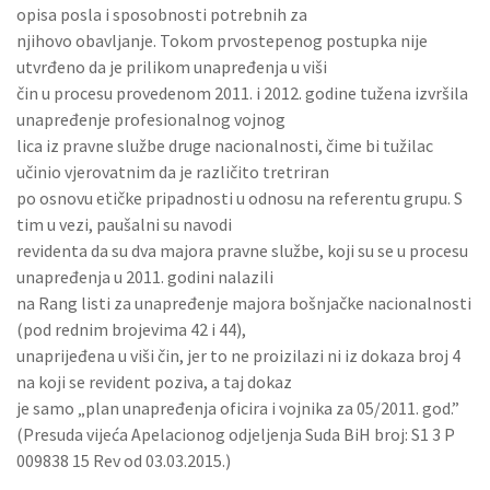
opisa posla i sposobnosti potrebnih za
njihovo obavljanje. Tokom prvostepenog postupka nije
utvrđeno da je prilikom unapređenja u viši
čin u procesu provedenom 2011. i 2012. godine tužena izvršila
unapređenje profesionalnog vojnog
lica iz pravne službe druge nacionalnosti, čime bi tužilac
učinio vjerovatnim da je različito tretriran
po osnovu etičke pripadnosti u odnosu na referentu grupu. S
tim u vezi, paušalni su navodi
revidenta da su dva majora pravne službe, koji su se u procesu
unapređenja u 2011. godini nalazili
na Rang listi za unapređenje majora bošnjačke nacionalnosti
(pod rednim brojevima 42 i 44),
unaprijeđena u viši čin, jer to ne proizilazi ni iz dokaza broj 4
na koji se revident poziva, a taj dokaz
je samo „plan unapređenja oficira i vojnika za 05/2011. god.”
(Presuda vijeća Apelacionog odjeljenja Suda BiH broj: S1 3 P
009838 15 Rev od 03.03.2015.)
……………………………………………………………………