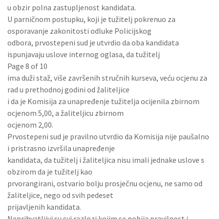
u obzir polna zastupljenost kandidata.
U parničnom postupku, koji je tužitelj pokrenuo za
osporavanje zakonitosti odluke Policijskog
odbora, prvostepeni sud je utvrdio da oba kandidata
ispunjavaju uslove internog oglasa, da tužitelj
Page 8 of 10
ima duži staž, više završenih stručnih kurseva, veću ocjenu za
rad u prethodnoj godini od žaliteljice
i da je Komisija za unapređenje tužitelja ocijenila zbirnom
ocjenom 5,00, a žaliteljicu zbirnom
ocjenom 2,00.
Prvostepeni sud je pravilno utvrdio da Komisija nije paušalno
i pristrasno izvršila unapređenje
kandidata, da tužitelj i žaliteljica nisu imali jednake uslove s
obzirom da je tužitelj kao
prvorangirani, ostvario bolju prosječnu ocjenu, ne samo od
žaliteljice, nego od svih pedeset
prijavljenih kandidata.
Neprihvatljivi su svi razlozi kojim se pobija pravilnost i