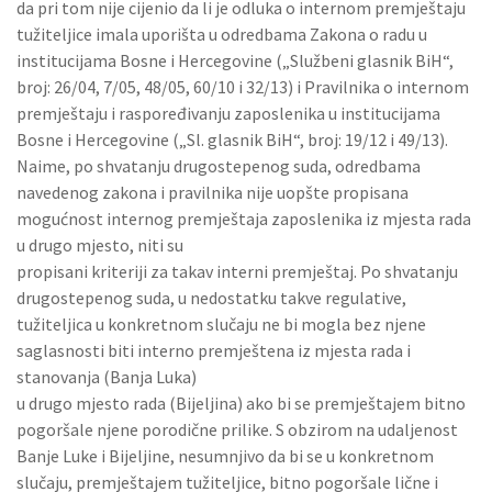
da pri tom nije cijenio da li je odluka o internom premještaju
tužiteljice imala uporišta u odredbama Zakona o radu u
institucijama Bosne i Hercegovine („Službeni glasnik BiH“,
broj: 26/04, 7/05, 48/05, 60/10 i 32/13) i Pravilnika o internom
premještaju i raspoređivanju zaposlenika u institucijama
Bosne i Hercegovine („Sl. glasnik BiH“, broj: 19/12 i 49/13).
Naime, po shvatanju drugostepenog suda, odredbama
navedenog zakona i pravilnika nije uopšte propisana
mogućnost internog premještaja zaposlenika iz mjesta rada
u drugo mjesto, niti su
propisani kriteriji za takav interni premještaj. Po shvatanju
drugostepenog suda, u nedostatku takve regulative,
tužiteljica u konkretnom slučaju ne bi mogla bez njene
saglasnosti biti interno premještena iz mjesta rada i
stanovanja (Banja Luka)
u drugo mjesto rada (Bijeljina) ako bi se premještajem bitno
pogoršale njene porodične prilike. S obzirom na udaljenost
Banje Luke i Bijeljine, nesumnjivo da bi se u konkretnom
slučaju, premještajem tužiteljice, bitno pogoršale lične i