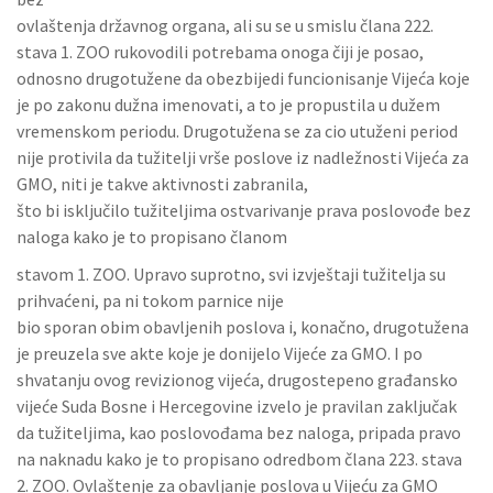
ovlaštenja državnog organa, ali su se u smislu člana 222.
stava 1. ZOO rukovodili potrebama onoga čiji je posao,
odnosno drugotužene da obezbijedi funcionisanje Vijeća koje
je po zakonu dužna imenovati, a to je propustila u dužem
vremenskom periodu. Drugotužena se za cio utuženi period
nije protivila da tužitelji vrše poslove iz nadležnosti Vijeća za
GMO, niti je takve aktivnosti zabranila,
što bi isključilo tužiteljima ostvarivanje prava poslovođe bez
naloga kako je to propisano članom
stavom 1. ZOO. Upravo suprotno, svi izvještaji tužitelja su
prihvaćeni, pa ni tokom parnice nije
bio sporan obim obavljenih poslova i, konačno, drugotužena
je preuzela sve akte koje je donijelo Vijeće za GMO. I po
shvatanju ovog revizionog vijeća, drugostepeno građansko
vijeće Suda Bosne i Hercegovine izvelo je pravilan zaključak
da tužiteljima, kao poslovođama bez naloga, pripada pravo
na naknadu kako je to propisano odredbom člana 223. stava
2. ZOO. Ovlaštenje za obavljanje poslova u Vijeću za GMO