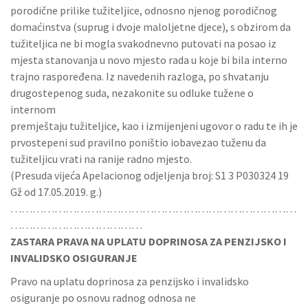
porodične prilike tužiteljice, odnosno njenog porodičnog
domaćinstva (suprug i dvoje maloljetne djece), s obzirom da
tužiteljica ne bi mogla svakodnevno putovati na posao iz
mjesta stanovanja u novo mjesto rada u koje bi bila interno
trajno raspoređena. Iz navedenih razloga, po shvatanju
drugostepenog suda, nezakonite su odluke tužene o
internom
premještaju tužiteljice, kao i izmijenjeni ugovor o radu te ih je
prvostepeni sud pravilno poništio iobavezao tuženu da
tužiteljicu vrati na ranije radno mjesto.
(Presuda vijeća Apelacionog odjeljenja broj: S1 3 P030324 19
Gž od 17.05.2019. g.)
……………………………………………………………………
………………………………
ZASTARA PRAVA NA UPLATU DOPRINOSA ZA PENZIJSKO I
INVALIDSKO OSIGURANJE
Pravo na uplatu doprinosa za penzijsko i invalidsko
osiguranje po osnovu radnog odnosa ne