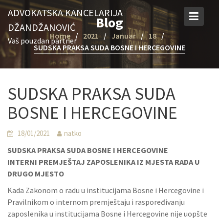
Skip
ADVOKATSKA KANCELARIJA
to
Blog
DŽANDŽANOVIĆ
content
Home
2021
Januar
18
Vaš pouzdan partner
SUDSKA PRAKSA SUDA BOSNE I HERCEGOVINE
SUDSKA PRAKSA SUDA
BOSNE I HERCEGOVINE
18/01/2021
natko
SUDSKA PRAKSA SUDA BOSNE I HERCEGOVINE
INTERNI PREMJEŠTAJ ZAPOSLENIKA IZ MJESTA RADA U
DRUGO MJESTO
Kada Zakonom o radu u institucijama Bosne i Hercegovine i
Pravilnikom o internom premještaju i raspoređivanju
zaposlenika u institucijama Bosne i Hercegovine nije uopšte