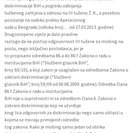
diskriminacije BiH u pogledu odbijanja
tužbenog zahtjeva u odnosu na III tuženu Z. K., a posebno
pozivanje na sudsku praksu Apelacionog
suda u Beogradu (odluka broj:… od 27.03.2013. godine).
Drugostepeno vijeće je dalo pravilne
razloge da ne postoji odgovornost III tužene za mobing na
poslu, nego isključivo poslodavca, jer je
to propisano odredbama 86.a do 86.f Zakona o radu u
institucijama BiH (“Službeni glasnik BiH”,
broj: 60/10), a koji zakon je usaglašen sa odredbama Zakona o
zabrani diskriminacije (“Službeni
glasnik BiH”, broj 59/09 od 06.08.2009. godine). Odredba člana
86.f Zakona o radu u institucijama
BiH nije u suprotnosti ni sa odredbom člana 6. Zakona o
zabrani diskriminacije koji ne utvrđuje
krug lica odgovornih za diskriminaciju nego samo oblasti u
kojima se moraju primijeniti odredbe
tog zakona. Kako je mobing samo jedan od oblika