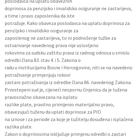
poslodavca na uplatu obaveznih
doprinosa za penzijsko i invalidsko osiguranje ne zastarijeva,
a time i pravo zaposlenika da iste
potražuje. Kako obaveza poslodavca na uplatu doprinosa za
penzijsko i invalidsko osiguranje za
zaposlenog ne zastarijeva, to ni podnošenje tužbe za
ostvarivanje navedenog prava nije uslovljeno
rokovima za sudsku zaštitu prava iz radnog odnosa u smislu
odredbi člana 83. stav 4. i 5. Zakona o
radu u institucijama Bosne i Hercegovine, niti se na navedeno
potraživanje primjenjuju rokovi
zastare potraživanja iz odredbe člana 86. navedenog Zakona.
Prvostepeni sud je, cijeneći nespornu činjenicu da je tužena
pravosnažno obavezana na isplatu
razlike plate, pravilno primijenio materijalno pravo,
obavezujući tuženu da uplati doprinose za PIO
na iznose i za periode za koje je tužitelju dosuđena i isplaćena
razlika plate.
Zakon o doprinosima isključuje primjenu odredbi o zastari