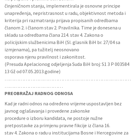
činjeničnom stanju, implementirala je osnovne principe
unapređenja, nepristrasnost u radu, objektivnost metoda i
kriterija pri razmatranju prijava propisanih odredbama
članom 2. i članom stav 2. Pravilnika. Time je donesena u
skladu sa odredbama člana 214. stav 4. Zakona o
policijskim službenicima BiH (Sl. glasnik BiH br. 27/04 sa
izmjenama), pa tužitelj neosnovano
osporava njenu pravilnost i zakonitost.
(Presuda Apelacionog odjeljenja Suda BiH broj: S1 3 P 003584
13 Gž od 07.05.2013.godine)
……………………………………………………………………
………………………………
PREOBRAŽAJ RADNOG ODNOSA
Kad je radni odnos na određeno vrijeme uspostavljen bez
javnog oglašavanja i provedene zakonske
procedure o izboru kandidata, ne postoje nužne
pretpostavke za primjenu pravne fikcije iz člana 16.
stav 4. Zakona o radu u institucijama Bosne i Hercegovine za