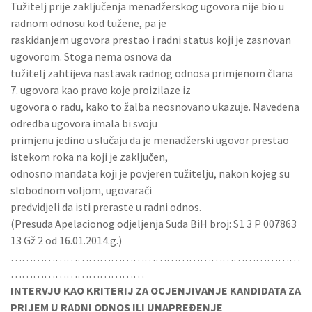
Tužitelj prije zaključenja menadžerskog ugovora nije bio u
radnom odnosu kod tužene, pa je
raskidanjem ugovora prestao i radni status koji je zasnovan
ugovorom. Stoga nema osnova da
tužitelj zahtijeva nastavak radnog odnosa primjenom člana
7. ugovora kao pravo koje proizilaze iz
ugovora o radu, kako to žalba neosnovano ukazuje. Navedena
odredba ugovora imala bi svoju
primjenu jedino u slučaju da je menadžerski ugovor prestao
istekom roka na koji je zaključen,
odnosno mandata koji je povjeren tužitelju, nakon kojeg su
slobodnom voljom, ugovarači
predvidjeli da isti preraste u radni odnos.
(Presuda Apelacionog odjeljenja Suda BiH broj: S1 3 P 007863
13 Gž 2 od 16.01.2014.g.)
……………………………………………………………………
………………………………
INTERVJU KAO KRITERIJ ZA OCJENJIVANJE KANDIDATA ZA
PRIJEM U RADNI ODNOS ILI UNAPREĐENJE