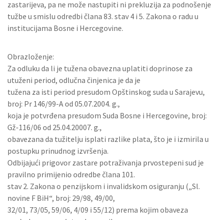
zastarijeva, pa ne može nastupiti ni prekluzija za podnošenje
tužbe u smislu odredbi člana 83. stav 4 i 5. Zakona o radu u
institucijama Bosne i Hercegovine.
Obrazloženje:
Za odluku da li je tužena obavezna uplatiti doprinose za
utuženi period, odlučna činjenica je da je
tužena za isti period presudom Opštinskog suda u Sarajevu,
broj: Pr 146/99-A od 05.07.2004. g.,
koja je potvrđena presudom Suda Bosne i Hercegovine, broj:
Gž-116/06 od 25.04.20007. g.,
obavezana da tužitelju isplati razlike plata, što je i izmirila u
postupku prinudnog izvršenja.
Odbijajući prigovor zastare potraživanja prvostepeni sud je
pravilno primijenio odredbe člana 101.
stav 2. Zakona o penzijskom i invalidskom osiguranju („Sl.
novine F BiH“, broj: 29/98, 49/00,
32/01, 73/05, 59/06, 4/09 i 55/12) prema kojim obaveza