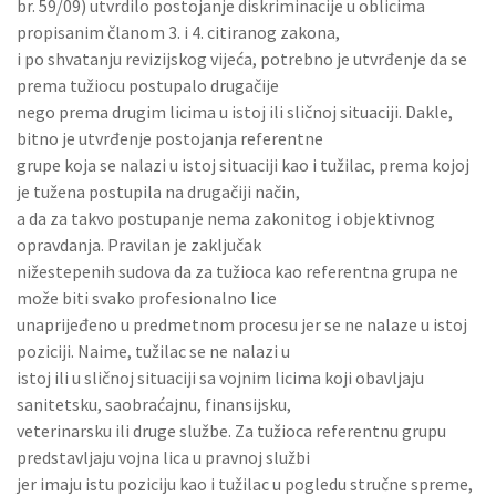
br. 59/09) utvrdilo postojanje diskriminacije u oblicima
propisanim članom 3. i 4. citiranog zakona,
i po shvatanju revizijskog vijeća, potrebno je utvrđenje da se
prema tužiocu postupalo drugačije
nego prema drugim licima u istoj ili sličnoj situaciji. Dakle,
bitno je utvrđenje postojanja referentne
grupe koja se nalazi u istoj situaciji kao i tužilac, prema kojoj
je tužena postupila na drugačiji način,
a da za takvo postupanje nema zakonitog i objektivnog
opravdanja. Pravilan je zaključak
nižestepenih sudova da za tužioca kao referentna grupa ne
može biti svako profesionalno lice
unaprijeđeno u predmetnom procesu jer se ne nalaze u istoj
poziciji. Naime, tužilac se ne nalazi u
istoj ili u sličnoj situaciji sa vojnim licima koji obavljaju
sanitetsku, saobraćajnu, finansijsku,
veterinarsku ili druge službe. Za tužioca referentnu grupu
predstavljaju vojna lica u pravnoj službi
jer imaju istu poziciju kao i tužilac u pogledu stručne spreme,