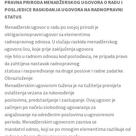
PRAVNA PRIRODA MENADŽERSKOG UGOVORA O RADU I
POSLJEDICE RASKIDANJA UGOVORA NA RADNOPRAVNI
STATUS
Menadžerski ugovor o radu po svojoj prirodi je
obligacionopravni ugovor sa elementima
radnopravnog odnosa. U slučaju raskida menadžerskog
ugovora licu, koje prije zaključenja ugovora
nije bilo u radnom odnosu kod poslodavca, ne pripada pravo
da zahtijeva nastavak radnopravnog
statusa i raspoređivanje na druge poslove i radne zadatke.
Obrazloženje:
Menadžerskim ugovorom tužena je na tužitelja prenijela
ovlaštenja vezana za rukovođenje
poslovima, predstavljanje i zastupanje. Ovaj ugovor je
sačinjen po načelu slobodnog ugovaranja za
angažovanje na određenim poslovima u ugovorenom
periodu. Menadžerskim ugovorom zasniva se
mandatni odnos, koji se po mnogim elementima razlikuje od