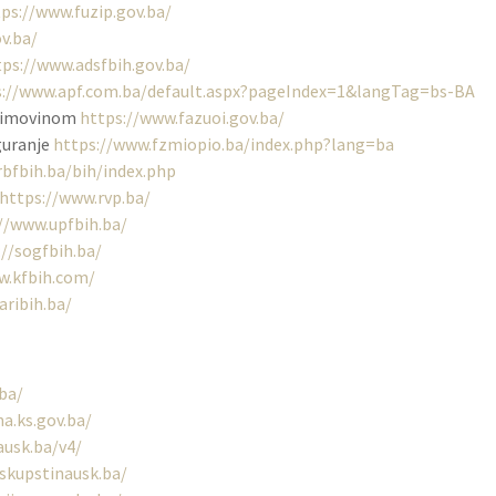
ps://www.fuzip.gov.ba/
v.ba/
tps://www.adsfbih.gov.ba/
s://www.apf.com.ba/default.aspx?pageIndex=1&langTag=bs-BA
m imovinom
https://www.fazuoi.gov.ba/
iguranje
https://www.fzmiopio.ba/index.php?lang=ba
rbfbih.ba/bih/index.php
https://www.rvp.ba/
//www.upfbih.ba/
://sogfbih.ba/
w.kfbih.com/
aribih.ba/
.ba/
na.ks.gov.ba/
ausk.ba/v4/
skupstinausk.ba/