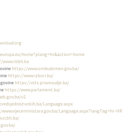
vnisud.org
ice.europa.eu/home?plang=hr&action=home
://www.cbbh.ba
govine
https://www.ombudsmen.gov.ba/
vine
https://www.izbori.ba/
cegovine
https://vsts.pravosudje.ba/
ine
https://www.parlament.ba/
ads.gov.ba/v2
predsjednistvobih.ba/Language.aspx
//www.vijeceministara.gov.ba/Language.aspx?langTag=hr-HR
.ccbh.ba/
.gov.ba/