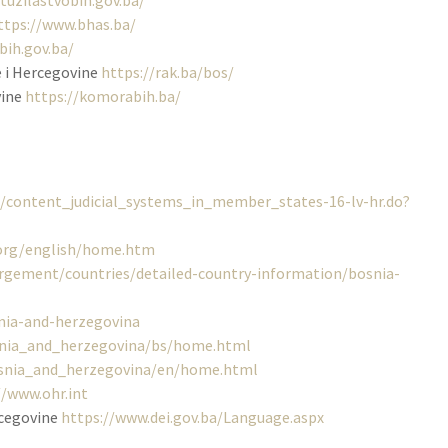
tuzilastvobih.gov.ba/
ttps://www.bhas.ba/
bih.gov.ba/
 i Hercegovine
https://rak.ba/bos/
vine
https://komorabih.ba/
eu/content_judicial_systems_in_member_states-16-lv-hr.do?
.org/english/home.htm
argement/countries/detailed-country-information/bosnia-
nia-and-herzegovina
osnia_and_herzegovina/bs/home.html
osnia_and_herzegovina/en/home.html
//www.ohr.int
rcegovine
https://www.dei.gov.ba/Language.aspx