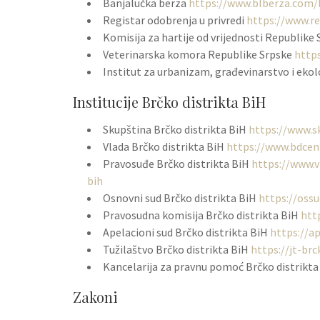
Banjalučka berza
https://www.blberza.com/
Registar odobrenja u privredi
https://www.r
Komisija za hartije od vrijednosti Republike
Veterinarska komora Republike Srpske
http
Institut za urbanizam, građevinarstvo i eko
Institucije Brčko distrikta BiH
Skupština Brčko distrikta BiH
https://www.s
Vlada Brčko distrikta BiH
https://www.bdcent
Pravosuđe Brčko distrikta BiH
https://www.v
bih
Osnovni sud Brčko distrikta BiH
https://ossu
Pravosudna komisija Brčko distrikta BiH
htt
Apelacioni sud Brčko distrikta BiH
https://ap
Tužilaštvo Brčko distrikta BiH
https://jt-brc
Kancelarija za pravnu pomoć Brčko distrikt
Zakoni