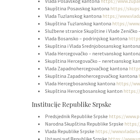
Vlada Posavskog kantona
https://www.zupan
Skupština Posavskog kantona
https://skup
Vlada Tuzlanskog kantona
https://www.vlad
Skupština Tuzlanskog kantona
https://www.
Službene stranice Skupštine i Vlade Zeničk
Vlada Bosansko – podrinjskog kantona
https
Skupština i Vlada Srednjobosanskog kanton
Vlada Hercegovačko – neretvanskog kanton
Skupština Hercegovačko – neretvanskog ka
Vlada Zapadnohercegovačkog kantona
http
Skupština Zapadnohercegovačkog kantona
Vlada Hercegbosanskog kantona
https://ww
Skupština Hercegbosanskog kanton
https:/
Institucije Republike Srpske
Predsjednik Republike Srpske
https://www.pr
Narodna Skupština Republike Srpske
https:
Vlada Republike Srpske
https://www.vladars.
Ustavni sud Republike Srpske
https://www.us