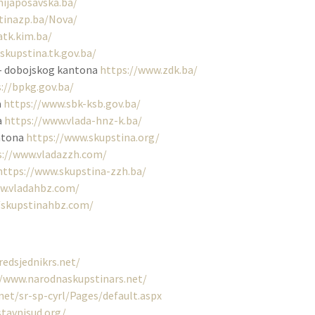
ijaposavska.ba/
stinazp.ba/Nova/
atk.kim.ba/
skupstina.tk.gov.ba/
o – dobojskog kantona
https://www.zdk.ba/
://bpkg.gov.ba/
a
https://www.sbk-ksb.gov.ba/
a
https://www.vlada-hnz-k.ba/
ntona
https://www.skupstina.org/
s://www.vladazzh.com/
https://www.skupstina-zzh.ba/
w.vladahbz.com/
/skupstinahbz.com/
edsjednikrs.net/
//www.narodnaskupstinars.net/
net/sr-sp-cyrl/Pages/default.aspx
tavnisud.org/