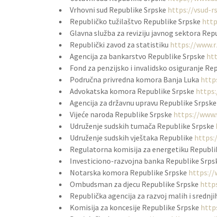
Vrhovni sud Republike Srpske
https://vsud-r
Republičko tužilaštvo Republike Srpske
http
Glavna služba za reviziju javnog sektora Re
Republički zavod za statistiku
https://www.r
Agencija za bankarstvo Republike Srpske
htt
Fond za penzijsko i invalidsko osiguranje Re
Područna privredna komora Banja Luka
http
Advokatska komora Republike Srpske
https
Agencija za državnu upravu Republike Srpsk
Vijeće naroda Republike Srpske
https://www.
Udruženje sudskih tumača Republike Srpske
Udruženje sudskih vještaka Republike
https:
Regulatorna komisija za energetiku Republi
Investiciono-razvojna banka Republike Srpsk
Notarska komora Republike Srpske
https:/
Ombudsman za djecu Republike Srpske
https
Republička agencija za razvoj malih i srednj
Komisija za koncesije Republike Srpske
https