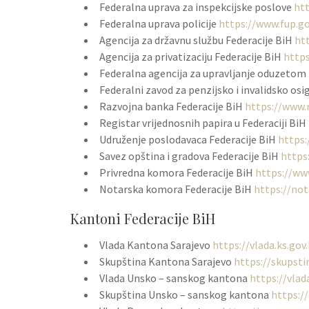
Federalna uprava za inspekcijske poslove
htt
Federalna uprava policije
https://www.fup.go
Agencija za državnu službu Federacije BiH
ht
Agencija za privatizaciju Federacije BiH
http
Federalna agencija za upravljanje oduzeto
Federalni zavod za penzijsko i invalidsko os
Razvojna banka Federacije BiH
https://www.
Registar vrijednosnih papira u Federaciji BiH
Udruženje poslodavaca Federacije BiH
https:
Savez opština i gradova Federacije BiH
https
Privredna komora Federacije BiH
https://ww
Notarska komora Federacije BiH
https://not
Kantoni Federacije BiH
Vlada Kantona Sarajevo
https://vlada.ks.gov
Skupština Kantona Sarajevo
https://skupsti
Vlada Unsko – sanskog kantona
https://vlad
Skupština Unsko – sanskog kantona
https://