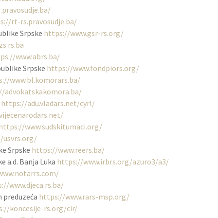
s.pravosudje.ba/
s://rt-rs.pravosudje.ba/
publike Srpske
https://www.gsr-rs.org/
zs.rs.ba
ps://www.abrs.ba/
publike Srpske
https://www.fondpiors.org/
s://www.bl.komorars.ba/
://advokatskakomora.ba/
e
https://adu.vladars.net/cyrl/
vijecenarodars.net/
https://www.sudskitumaci.org/
//usvrs.org/
ke Srpske
https://www.reers.ba/
e a.d. Banja Luka
https://www.irbrs.org/azuro3/a3/
/www.notarrs.com/
://www.djeca.rs.ba/
ih preduzeća
https://www.rars-msp.org/
://koncesije-rs.org/cir/