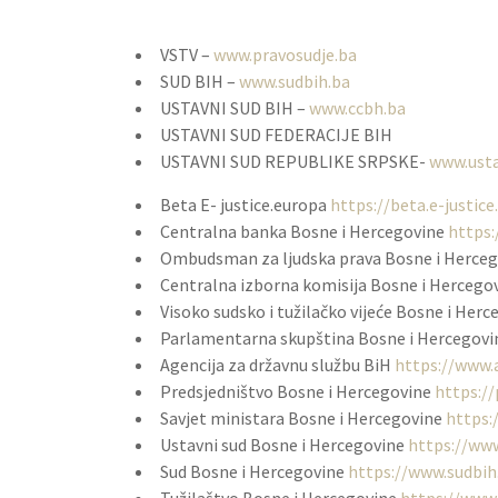
VSTV –
www.pravosudje.ba
SUD BIH –
www.sudbih.ba
USTAVNI SUD BIH –
www.ccbh.ba
USTAVNI SUD FEDERACIJE BIH
USTAVNI SUD REPUBLIKE SRPSKE-
www.usta
Beta E- justice.europa
https://beta.e-just
Centralna banka Bosne i Hercegovine
https
Ombudsman za ljudska prava Bosne i Herce
Centralna izborna komisija Bosne i Hercego
Visoko sudsko i tužilačko vijeće Bosne i Her
Parlamentarna skupština Bosne i Hercegov
Agencija za državnu službu BiH
https://www.
Predsjedništvo Bosne i Hercegovine
https://
Savjet ministara Bosne i Hercegovine
https:
Ustavni sud Bosne i Hercegovine
https://www
Sud Bosne i Hercegovine
https://www.sudbih