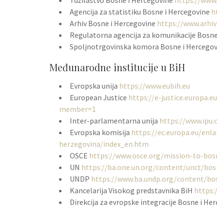
Tužilaštvo Bosne i Hercegovine
https://www.
Agencija za statistiku Bosne i Hercegovine
h
Arhiv Bosne i Hercegovine
https://www.arhiv
Regulatorna agencija za komunikacije Bosne
Spoljnotrgovinska komora Bosne i Hercego
Međunarodne institucije u BiH
Evropska unija
https://www.eubih.eu
European Justice
https://e-justice.europa.
member=1
Inter-parlamentarna unija
https://www.ipu
Evropska komisija
https://ec.europa.eu/enl
herzegovina/index_en.htm
OSCE
https://www.osce.org/mission-to-bos
UN
https://ba.one.un.org/content/unct/b
UNDP
https://www.ba.undp.org/content/b
Kancelarija Visokog predstavnika BiH
https:
Direkcija za evropske integracije Bosne i He