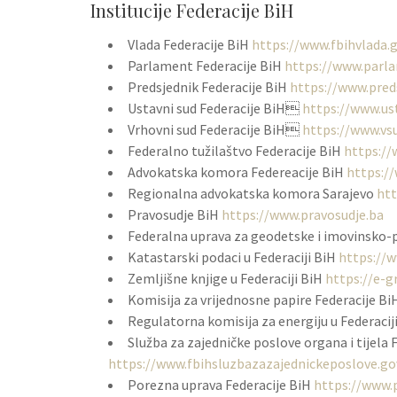
Institucije Federacije BiH
Vlada Federacije BiH
https://www.fbihvlada.
Parlament Federacije BiH
https://www.parla
Predsjednik Federacije BiH
https://www.preds
Ustavni sud Federacije BiH
https://www.us
Vrhovni sud Federacije BiH
https://www.vsu
Federalno tužilaštvo Federacije BiH
https://
Advokatska komora Federeacije BiH
https:/
Regionalna advokatska komora Sarajevo
htt
Pravosudje BiH
https://www.pravosudje.ba
Federalna uprava za geodetske i imovinsko
Katastarski podaci u Federaciji BiH
https://w
Zemljišne knjige u Federaciji BiH
https://e-g
Komisija za vrijednosne papire Federacije B
Regulatorna komisija za energiju u Federaci
Služba za zajedničke poslove organa i tijela 
https://www.fbihsluzbazazajednickeposlove.go
Porezna uprava Federacije BiH
https://www.