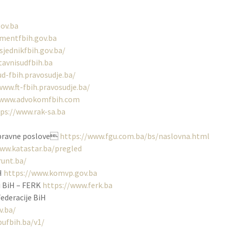
gov.ba
mentfbih.gov.ba
jednikfbih.gov.ba/
tavnisudfbih.ba
d-fbih.pravosudje.ba/
www.ft-fbih.pravosudje.ba/
/www.advokomfbih.com
ps://www.rak-sa.ba
-pravne poslove
https://www.fgu.com.ba/bs/naslovna.html
ww.katastar.ba/pregled
runt.ba/
iH
https://www.komvp.gov.ba
ji BiH – FERK
https://www.ferk.ba
Federacije BiH
v.ba/
pufbih.ba/v1/