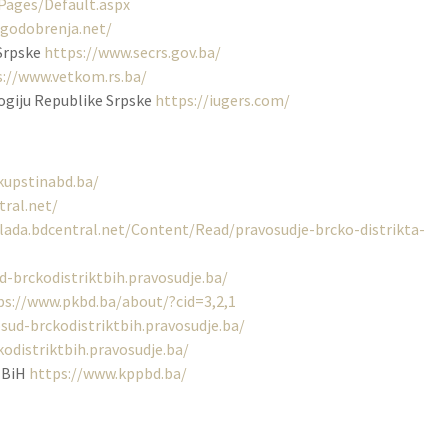
Pages/Default.aspx
egodobrenja.net/
 Srpske
https://www.secrs.gov.ba/
s://www.vetkom.rs.ba/
logiju Republike Srpske
https://iugers.com/
kupstinabd.ba/
ral.net/
lada.bdcentral.net/Content/Read/pravosudje-brcko-distrikta-
d-brckodistriktbih.pravosudje.ba/
ps://www.pkbd.ba/about/?cid=3,2,1
sud-brckodistriktbih.pravosudje.ba/
kodistriktbih.pravosudje.ba/
a BiH
https://www.kppbd.ba/